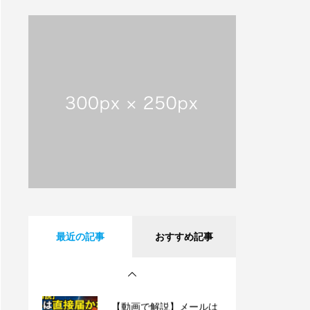
【動画で解説】メールは
直接届かない!? 意外と知
らないサーバーの仕組み
【祝・創業25周年】沖縄
タイムスに掲載されまし
た！これまでも、これか
らも、沖縄とともに。
沖縄県内のフレッツ光設
備工事のお知らせ
【動画で解説】Outlook
最近の記事
おすすめ記事
時短術・毎日同じメール
書いてない？テンプレー
ト機能でサクッと解決！
【動画で解説】メールは