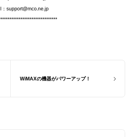
il：support@mco.ne.jp
********************************
WiMAXの機器がパワーアップ！