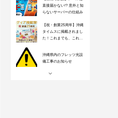
直接届かない!? 意外と知
らないサーバーの仕組み
【祝・創業25周年】沖縄
タイムスに掲載されまし
た！これまでも、これか
らも、沖縄とともに。
沖縄県内のフレッツ光設
備工事のお知らせ
【動画で解説】Outlook
時短術・毎日同じメール
書いてない？テンプレー
ト機能でサクッと解決！
【動画で解説】メールは
直接届かない!? 意外と知
らないサーバーの仕組み