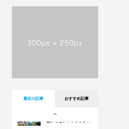
【動画で解説】メールは
直接届かない!? 意外と知
らないサーバーの仕組み
【祝・創業25周年】沖縄
タイムスに掲載されまし
た！これまでも、これか
らも、沖縄とともに。
沖縄県内のフレッツ光設
備工事のお知らせ
【動画で解説】Outlook
最近の記事
おすすめ記事
時短術・毎日同じメール
書いてない？テンプレー
ト機能でサクッと解決！
【動画で解説】メールは