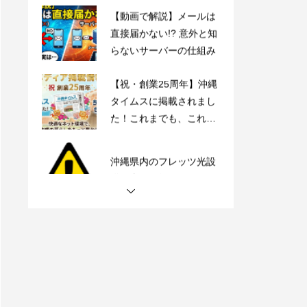
直接届かない!? 意外と知
らないサーバーの仕組み
【祝・創業25周年】沖縄
タイムスに掲載されまし
た！これまでも、これか
らも、沖縄とともに。
沖縄県内のフレッツ光設
備工事のお知らせ
【動画で解説】Outlook
時短術・毎日同じメール
書いてない？テンプレー
ト機能でサクッと解決！
【動画で解説】メールは
直接届かない!? 意外と知
らないサーバーの仕組み