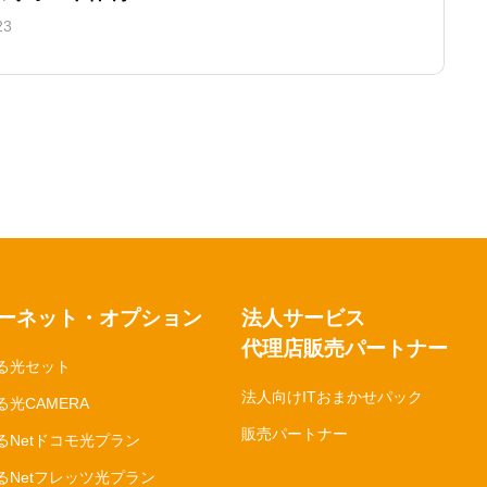
23
ーネット・オプション
法人サービス
代理店販売パートナー
る光セット
法人向けITおまかせパック
光CAMERA
販売パートナー
るNetドコモ光プラン
るNetフレッツ光プラン