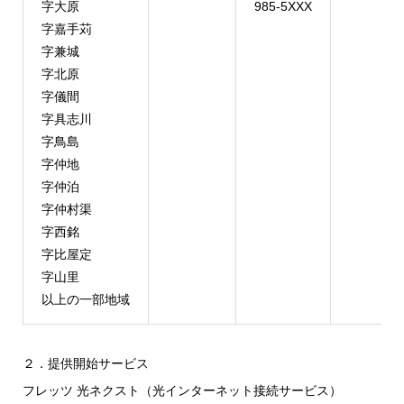
字大原
985-5XXX
字嘉手苅
字兼城
字北原
字儀間
字具志川
字鳥島
字仲地
字仲泊
字仲村渠
字西銘
字比屋定
字山里
以上の一部地域
２．提供開始サービス
フレッツ 光ネクスト（光インターネット接続サービス）