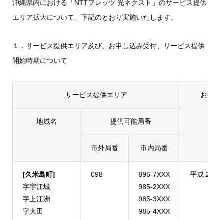
沖縄県内における「NTTフレッツ 光ネクスト」のサービス提供
エリア拡大について、下記のとおり実施いたします。
１．サービス提供エリア及び、お申し込み受付、サービス提供
開始時期について
サービス提供エリア
お申
地域名
提供可能局番
市外局番
市内局番
[久米島町]
098
896-7XXX
平成２４
字宇江城
985-2XXX
字上江洲
985-3XXX
字大田
985-4XXX