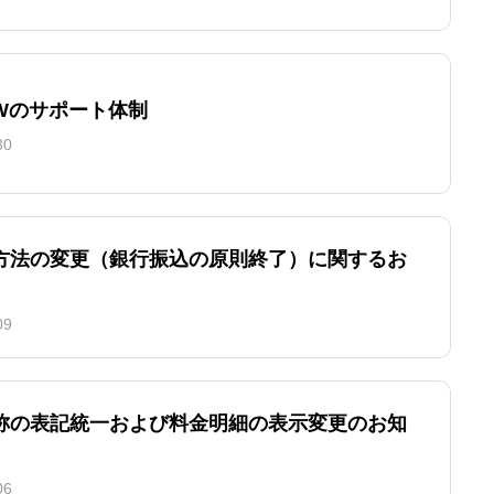
GWのサポート体制
30
方法の変更（銀行振込の原則終了）に関するお
09
称の表記統一および料金明細の表示変更のお知
06