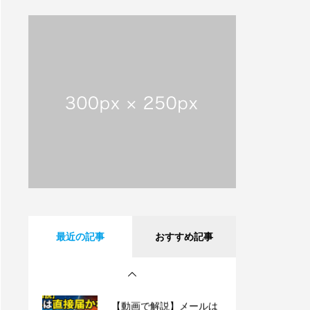
【動画で解説】メールは
直接届かない!? 意外と知
らないサーバーの仕組み
【祝・創業25周年】沖縄
タイムスに掲載されまし
た！これまでも、これか
らも、沖縄とともに。
沖縄県内のフレッツ光設
備工事のお知らせ
【動画で解説】Outlook
最近の記事
おすすめ記事
時短術・毎日同じメール
書いてない？テンプレー
ト機能でサクッと解決！
【動画で解説】メールは