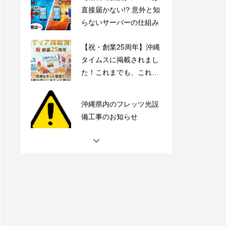
直接届かない!? 意外と知
らないサーバーの仕組み
【祝・創業25周年】沖縄
タイムスに掲載されまし
た！これまでも、これか
らも、沖縄とともに。
沖縄県内のフレッツ光設
備工事のお知らせ
【動画で解説】Outlook
時短術・毎日同じメール
書いてない？テンプレー
ト機能でサクッと解決！
【動画で解説】メールは
直接届かない!? 意外と知
らないサーバーの仕組み