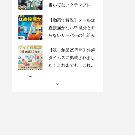
直接届かない!? 意外と知
らないサーバーの仕組み
【祝・創業25周年】沖縄
タイムスに掲載されまし
た！これまでも、これか
らも、沖縄とともに。
沖縄県内のフレッツ光設
備工事のお知らせ
【動画で解説】Outlook
時短術・毎日同じメール
書いてない？テンプレー
ト機能でサクッと解決！
【動画で解説】メールは
直接届かない!? 意外と知
らないサーバーの仕組み