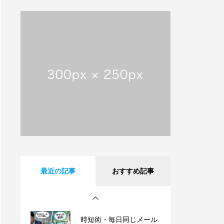
【動画で解説】メールは
直接届かない!? 意外と知
らないサーバーの仕組み
【祝・創業25周年】沖縄
タイムスに掲載されまし
た！これまでも、これか
らも、沖縄とともに。
沖縄県内のフレッツ光設
備工事のお知らせ
【動画で解説】Outlook
最近の記事
おすすめ記事
時短術・毎日同じメール
書いてない？テンプレー
ト機能でサクッと解決！
【動画で解説】メールは