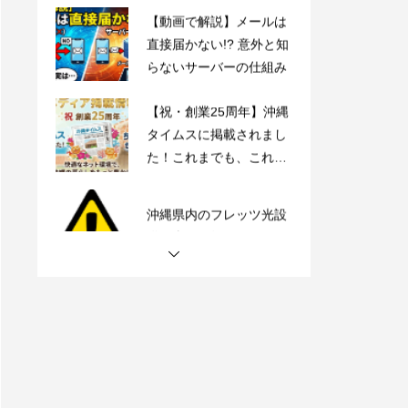
直接届かない!? 意外と知
らないサーバーの仕組み
【祝・創業25周年】沖縄
タイムスに掲載されまし
た！これまでも、これか
らも、沖縄とともに。
沖縄県内のフレッツ光設
備工事のお知らせ
【動画で解説】Outlook
時短術・毎日同じメール
書いてない？テンプレー
ト機能でサクッと解決！
【動画で解説】メールは
直接届かない!? 意外と知
らないサーバーの仕組み