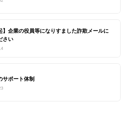
02
起】企業の役員等になりすました詐欺メールに
ださい
14
のサポート体制
23