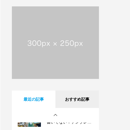
【動画で解説】メールは
直接届かない!? 意外と知
らないサーバーの仕組み
【祝・創業25周年】沖縄
タイムスに掲載されまし
た！これまでも、これか
らも、沖縄とともに。
沖縄県内のフレッツ光設
備工事のお知らせ
【動画で解説】Outlook
最近の記事
おすすめ記事
時短術・毎日同じメール
書いてない？テンプレー
ト機能でサクッと解決！
【動画で解説】メールは