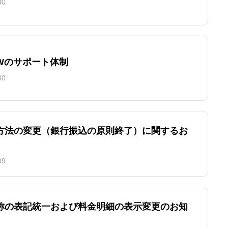
30
GWのサポート体制
30
方法の変更（銀行振込の原則終了）に関するお
09
称の表記統一および料金明細の表示変更のお知