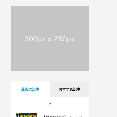
【動画で解説】メールは
直接届かない!? 意外と知
らないサーバーの仕組み
【祝・創業25周年】沖縄
タイムスに掲載されまし
た！これまでも、これか
らも、沖縄とともに。
沖縄県内のフレッツ光設
備工事のお知らせ
【動画で解説】Outlook
最近の記事
おすすめ記事
時短術・毎日同じメール
書いてない？テンプレー
ト機能でサクッと解決！
【動画で解説】メールは