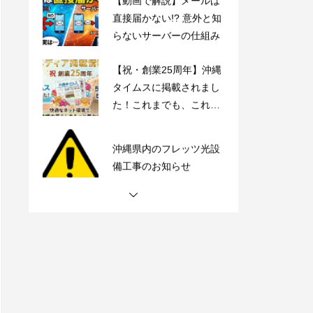
直接届かない!? 意外と知
らないサーバーの仕組み
【祝・創業25周年】沖縄
タイムスに掲載されまし
た！これまでも、これか
らも、沖縄とともに。
沖縄県内のフレッツ光設
備工事のお知らせ
【動画で解説】Outlook
時短術・毎日同じメール
書いてない？テンプレー
ト機能でサクッと解決！
【動画で解説】メールは
直接届かない!? 意外と知
らないサーバーの仕組み