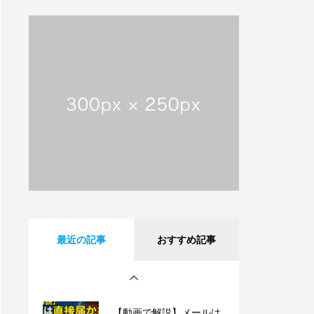
【動画で解説】メールは
直接届かない!? 意外と知
らないサーバーの仕組み
【祝・創業25周年】沖縄
タイムスに掲載されまし
た！これまでも、これか
らも、沖縄とともに。
沖縄県内のフレッツ光設
備工事のお知らせ
【動画で解説】Outlook
最近の記事
おすすめ記事
時短術・毎日同じメール
書いてない？テンプレー
ト機能でサクッと解決！
【動画で解説】メールは