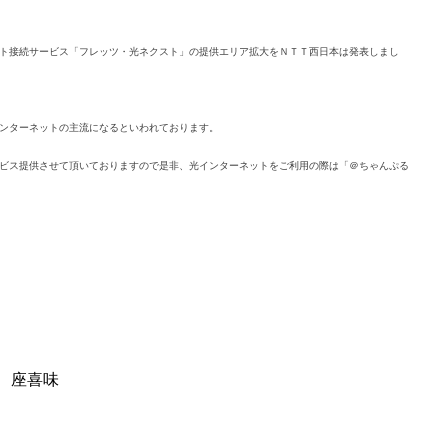
ト接続サービス「フレッツ・光ネクスト」の提供エリア拡大をＮＴＴ西日本は発表しまし
ンターネットの主流になるといわれております。
ビス提供させて頂いておりますので是非、光インターネットをご利用の際は「＠ちゃんぷる
、座喜味