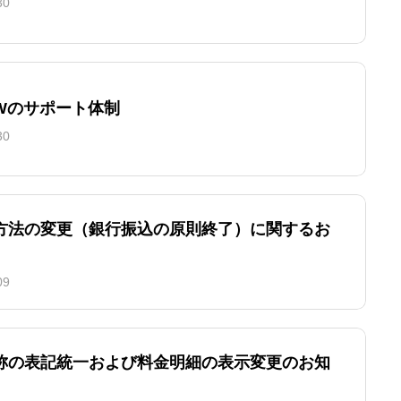
30
GWのサポート体制
30
方法の変更（銀行振込の原則終了）に関するお
09
称の表記統一および料金明細の表示変更のお知