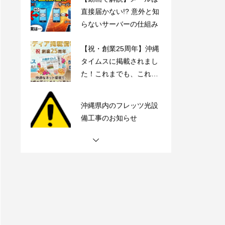
直接届かない!? 意外と知
らないサーバーの仕組み
【祝・創業25周年】沖縄
タイムスに掲載されまし
た！これまでも、これか
らも、沖縄とともに。
沖縄県内のフレッツ光設
備工事のお知らせ
【動画で解説】Outlook
時短術・毎日同じメール
書いてない？テンプレー
ト機能でサクッと解決！
【動画で解説】メールは
直接届かない!? 意外と知
らないサーバーの仕組み