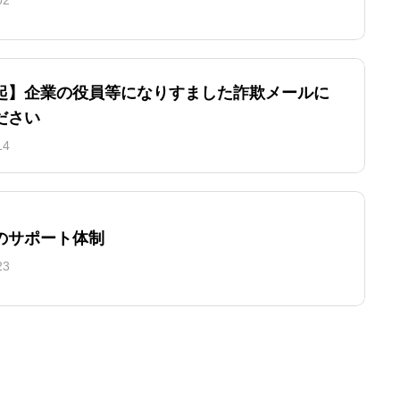
起】企業の役員等になりすました詐欺メールに
ださい
14
のサポート体制
23