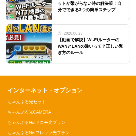
ットが繋がらない時の解決策！自
分でできる3つの簡単ステップ
2026.06.23
【動画で解説】Wi-Fiルーターの
WANとLANの違いって？正しい繋
ぎ方のルール
インターネット・オプション
ちゃんぷる光セット
ちゃんぷる光CAMERA
ちゃんぷるNetドコモ光プラン
ちゃんぷるNetフレッツ光プラン