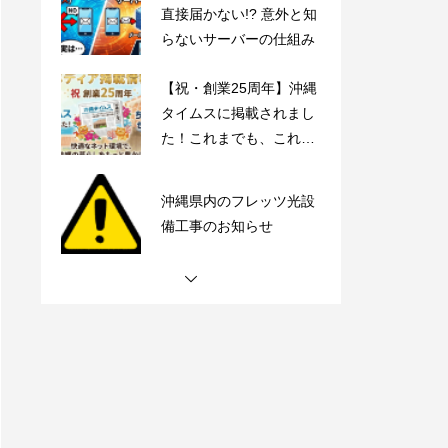
直接届かない!? 意外と知
らないサーバーの仕組み
【祝・創業25周年】沖縄
タイムスに掲載されまし
た！これまでも、これか
らも、沖縄とともに。
沖縄県内のフレッツ光設
備工事のお知らせ
【動画で解説】Outlook
時短術・毎日同じメール
書いてない？テンプレー
ト機能でサクッと解決！
【動画で解説】メールは
直接届かない!? 意外と知
らないサーバーの仕組み