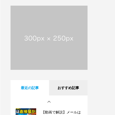
【動画で解説】メールは
直接届かない!? 意外と知
らないサーバーの仕組み
【祝・創業25周年】沖縄
タイムスに掲載されまし
た！これまでも、これか
らも、沖縄とともに。
沖縄県内のフレッツ光設
備工事のお知らせ
【動画で解説】Outlook
最近の記事
おすすめ記事
時短術・毎日同じメール
書いてない？テンプレー
ト機能でサクッと解決！
【動画で解説】メールは