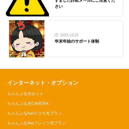
すました詐欺メールにご注意くだ
さい
2025.12.23
年末年始のサポート体制
インターネット・オプション
ちゃんぷる光セット
ちゃんぷる光CAMERA
ちゃんぷるNetドコモ光プラン
ちゃんぷるNetフレッツ光プラン