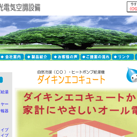
プ給湯
イヤー
警報器
タイプ
タイプ