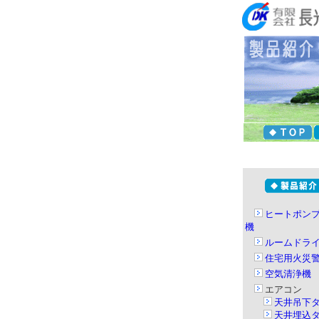
ヒートポン
機
ルームドラ
住宅用火災
空気清浄機
エアコン
天井吊下
天井埋込