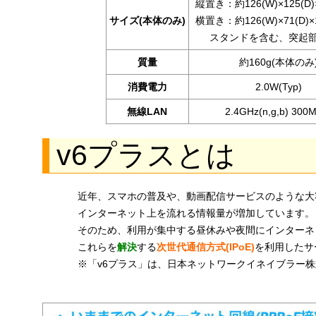
縦置き：約126(W)×125(D)
サイズ(本体のみ)
横置き：約126(W)×71(D)×
スタンドを含む、突起
質量
約160g(本体のみ
消費電力
2.0W(Typ)
無線LAN
2.4GHz(n,g,b) 300
v6プラスとは
近年、スマホの普及や、動画配信サービスのような大
インターネット上を流れる情報量が増加しています。
そのため、利用が集中する昼休みや夜間にインターネ
これらを
解決
する
次世代通信方式(IPoE)
を利用したサ
※「v6プラス」は、日本ネットワークイネイブラー