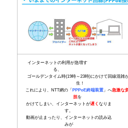
インターネットの利用が急増す
る、
ゴールデンタイム時(19時～23時)にかけて回線混雑
生！
これにより、NTT網の「
PPPoE終端装置
」へ
急激な
担
を
かけてしまい、インターネットが
遅く
なりま
す。
動画が止まったり、インターネットの読み込
みが