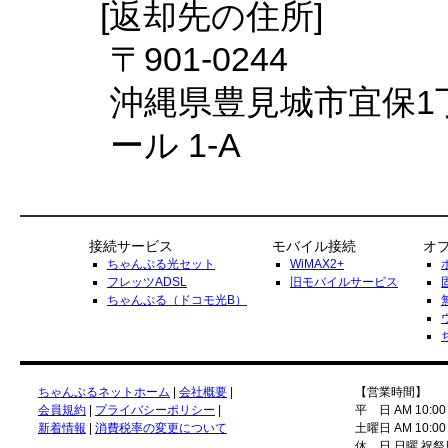
[返却先の住所]
〒901-0244
沖縄県豊見城市宜保1
ール 1-A
接続サービス
モバイル接続
オ
ちゃんぷる光セット
WiMAX2+
フレッツADSL
旧モバイルサービス
ちゃんぷる（ドコモ光B）
ちゃんぷるネットホーム
|
会社概要
|
【営業時間】
会員規約
|
プライバシーポリシー
|
平 日 AM 10:00
新着情報
|
消費税率の変更について
土曜日 AM 10:00
休 日 日曜 祝祭