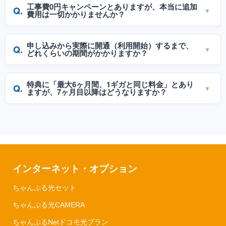
基本的に、品目変更（1Gから10Gへの移行）に伴う工事の
工事費0円キャンペーンとありますが、本当に追加
でレンタル提供される「10ギガ専用HGW（ホームゲート
Q.
当日まで、現在の1ギガ環境はそのままご利用いただけま
費用は一切かかりませんか？
ウェイ）」は10ギガに対応しておりますのでご安心くださ
す。切り替え工事が完了し、新しい10ギガ専用機器
い。
（HGW）を接続した時点で10ギガの通信に切り替わりま
A.
通常の開通工事（標準工事）にかかる費用はキャンペーン
申し込みから実際に開通（利用開始）するまで、
すので、インターネットが長期間不通になる心配はござい
Q.
により0円となります。ただし、お客様のご希望による
どれくらいの期間がかかりますか？
ません。
「土日祝日の派遣工事指定（追加割増金）」や、特殊な配
線ルートが必要となる工事、オプションサービスの追加設
A.
お住まいの建物の設備状況や、工事の混雑具合によって異
特典に「最大6ヶ月間、1ギガと同じ料金」とあり
置工事などが発生した場合は、別途個別の費用が発生する
Q.
なりますが、戸建て・マンションともにおおむね「約3週
ますが、7ヶ月目以降はどうなりますか？
場合がございます。
間〜1ヶ月半」程度が目安となります。お申し込み受領
後、担当スタッフより工事日程の調整に関するご連絡をさ
A.
開通翌月を起点としたキャンペーン適用期間（最大6ヶ月
せていただきます。
間）が終了した翌月（7ヶ月目）以降は、通常料金である
月額7,150円（税込）でのご請求となります。本プランは
「3年グッと割」をベースとした長期一律のお得な定額プ
ランとなっております。
インターネット・オプション
ちゃんぷる光セット
ちゃんぷる光CAMERA
ちゃんぷるNetドコモ光プラン