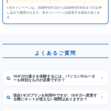
※当キャンペーンは、2026年6月1日から2026年9月30日までのお申
し込みで適用されます。本キャンペーンは延長する場合がありま
す。
よくあるご質問
10ギガの速さを体験するには、パソコンやルータ
Q.
ーも特別なものが必要ですか？
A.
10ギガ（最大10Gbps）の超高速通信を最大限に活かすた
現在1ギガプランを利用中ですが、10ギガへ変更す
Q.
めには、10Gbps（10GBASE-T）に対応したLANポートを
る際にネットが使えない期間はありますか？
搭載したパソコンや、カテゴリ6A（Cat6A）以上のLANケ
ーブルが必要となります。なお、今回のキャンペーン特典
A.