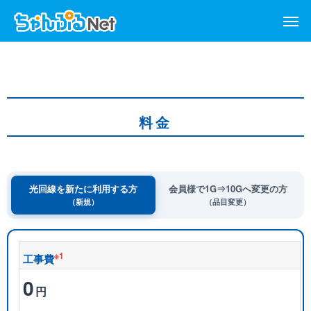
料金
光回線を新たに利用する方
会員様で1G⇒10Gへ変更の方
（新規）
（品目変更）
※1
工事費
0
円