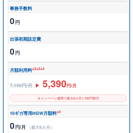
事務手数料
0
円
出張初期設定費
0
円
※2※3※4
月額利用料
5,390
7,150円/月
▶
円/月
キャンペーン適用で最大6カ月1,760円割引
※5
10ギガ専用HGW月額料
0
円/月
（最大6カ月）