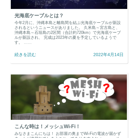
光海底ケーブルとは？
今年2月に、沖縄本島と離島間を結ぶ光海底ケーブルが新設
されるというニュースがありました。 久米島～宮古島と、
沖縄本島～石垣島の2区間（合計約720km）で光海底ケーブ
ルが新設され、 完成は2023年の夏を予定しているようで
す。 ……
続きを読む
2022年4月14日
こんな時は！メッシュWi-Fi！
みなさまこんにちは！ お部屋の奥までWi-Fiの電波が届かず