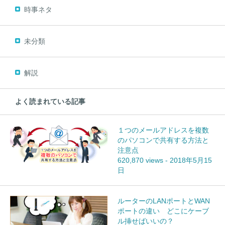
時事ネタ
未分類
解説
よく読まれている記事
１つのメールアドレスを複数
のパソコンで共有する方法と
注意点
620,870 views
-
2018年5月15
日
ルーターのLANポートとWAN
ポートの違い どこにケーブ
ル挿せばいいの？