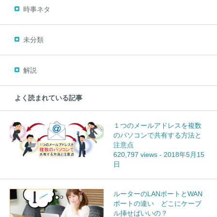
時事ネタ
未分類
解説
よく読まれている記事
１つのメールアドレスを複数
のパソコンで共有する方法と
注意点
620,797 views
-
2018年5月15
日
ルーターのLANポートとWAN
ポートの違い どこにケーブ
ル挿せばいいの？