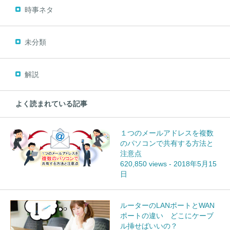
時事ネタ
未分類
解説
よく読まれている記事
１つのメールアドレスを複数
のパソコンで共有する方法と
注意点
620,850 views
-
2018年5月15
日
ルーターのLANポートとWAN
ポートの違い どこにケーブ
ル挿せばいいの？