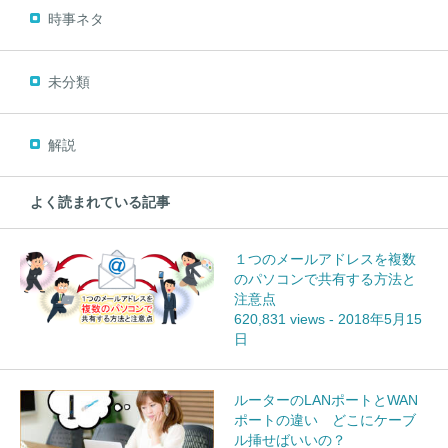
時事ネタ
未分類
解説
よく読まれている記事
１つのメールアドレスを複数
のパソコンで共有する方法と
注意点
620,831 views
-
2018年5月15
日
ルーターのLANポートとWAN
ポートの違い どこにケーブ
ル挿せばいいの？