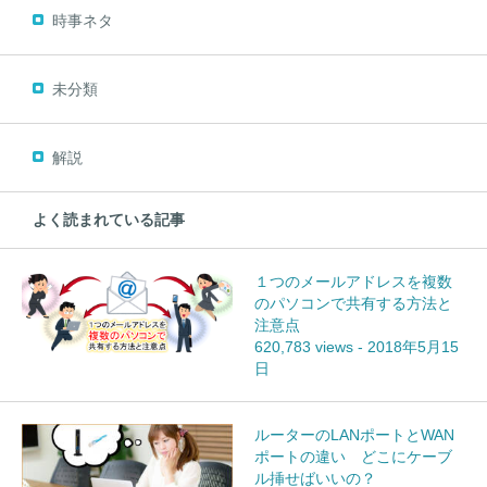
時事ネタ
未分類
解説
よく読まれている記事
１つのメールアドレスを複数
のパソコンで共有する方法と
注意点
620,783 views
-
2018年5月15
日
ルーターのLANポートとWAN
ポートの違い どこにケーブ
ル挿せばいいの？