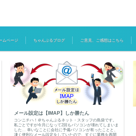
ームページ
ちゃんぷるブログ
ご意見、ご感想はこちら
メール設定は【IMAP】しか勝たん
コンニチハ！＠ちゃんぷるネット・スタッフの島袋です。
私ごとですが今月になって2回もパソコンが壊れてしまいま
した… 幸いなことに会社に予備パソコンが有ったことと、
凄く便利なメール設定をしていたので、すぐに業務を再開