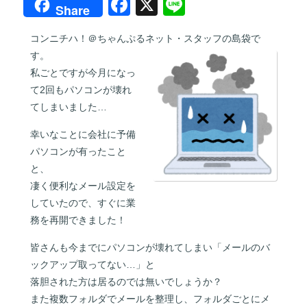
F
X
Li
Share
a
n
コンニチハ！＠ちゃんぷるネット・スタッフの島袋で
c
e
す。
e
私ごとですが今月になっ
b
て2回もパソコンが壊れ
てしまいました…
o
o
幸いなことに会社に予備
パソコンが有ったこと
k
と、
凄く便利なメール設定を
していたので、すぐに業
務を再開できました！
皆さんも今までにパソコンが壊れてしまい「メールのバ
ックアップ取ってない…」と
落胆された方は居るのでは無いでしょうか？
また複数フォルダでメールを整理し、フォルダごとにメ