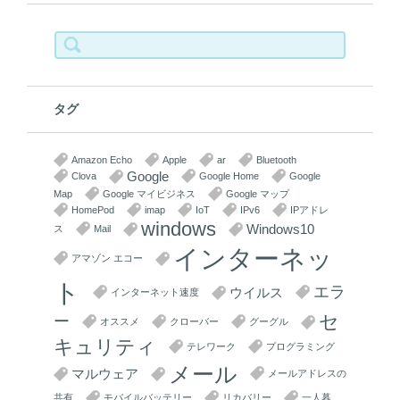
検
索:
タグ
Amazon Echo
Apple
ar
Bluetooth
Google
Clova
Google Home
Google
Map
Google マイビジネス
Google マップ
HomePod
imap
IoT
IPv6
IPアドレ
windows
Windows10
ス
Mail
インターネッ
アマゾン エコー
ト
エラ
ウイルス
インターネット速度
セ
ー
オススメ
クローバー
グーグル
キュリティ
テレワーク
プログラミング
メール
マルウェア
メールアドレスの
共有
モバイルバッテリー
リカバリー
一人暮