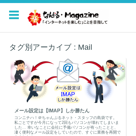
コンテンツに移動
タグ別アーカイブ :
Mail
メール設定は【IMAP】しか勝たん
コンニチハ！＠ちゃんぷるネット・スタッフの島袋です。
私ごとですが今月になって2回もパソコンが壊れてしまいま
した… 幸いなことに会社に予備パソコンが有ったことと、
凄く便利なメール設定をしていたので、すぐに業務を再開で