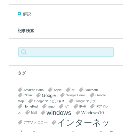
解説
記事検索
検
索:
タグ
Amazon Echo
Apple
ar
Bluetooth
Google
Clova
Google Home
Google
Map
Google マイビジネス
Google マップ
HomePod
imap
IoT
IPv6
IPアドレ
windows
Windows10
ス
Mail
インターネッ
アマゾン エコー