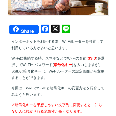
F
X
Li
Share
a
n
インターネットを利用する際、Wi-Fiルーターを設置して
c
e
利用している方が多いと思います。
e
Wi-Fiに接続する時、スマホなどでWi-Fiの名前(
SSID
)を選
b
択してWi-Fiのパスワード(
暗号化キー
)を入力しますが、
o
SSIDと暗号化キーは、Wi-Fiルーターの設定画面から変更
o
することができます。
k
今回は、Wi-FiのSSIDと暗号化キーの変更方法を紹介して
みようと思います。
※暗号化キーを予想しやすい文字列に変更すると、知ら
ない人に接続される危険性が高くなります。