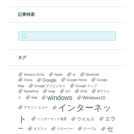
記事検索
検
索:
タグ
Amazon Echo
Apple
ar
Bluetooth
Google
Clova
Google Home
Google
Map
Google マイビジネス
Google マップ
HomePod
imap
IoT
IPv6
IPアドレ
windows
Windows10
ス
Mail
インターネッ
アマゾン エコー
ト
エラ
ウイルス
インターネット速度
セ
ー
オススメ
クローバー
グーグル