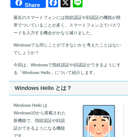
F
X
Li
Share
a
n
最近のスマートフォンには指紋認証や顔認証の機能が標
c
e
準でついていることが多く、スマートフォン上でパスワ
e
ードを入力する機会がかなり減りました。
b
Windowsでも同じことができないかと考えたことはない
o
でしょうか？
o
今回は、Windowsで指紋認証や顔認証ができるようにす
k
る「Windows Hello」について紹介します。
Windows Hello とは？
Windows Hello は
Windows10から搭載された
新機能で、指紋認証や顔認
証ができるようになる機能
です。