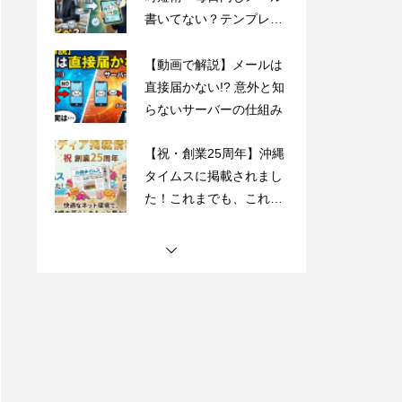
直接届かない!? 意外と知
らないサーバーの仕組み
【祝・創業25周年】沖縄
タイムスに掲載されまし
た！これまでも、これか
らも、沖縄とともに。
沖縄県内のフレッツ光設
備工事のお知らせ
【動画で解説】Outlook
時短術・毎日同じメール
書いてない？テンプレー
ト機能でサクッと解決！
【動画で解説】メールは
直接届かない!? 意外と知
らないサーバーの仕組み