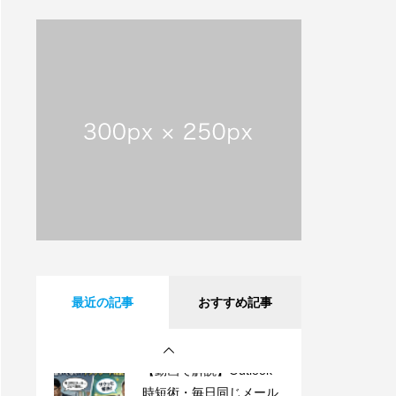
【動画で解説】メールは
直接届かない!? 意外と知
らないサーバーの仕組み
【祝・創業25周年】沖縄
タイムスに掲載されまし
た！これまでも、これか
らも、沖縄とともに。
沖縄県内のフレッツ光設
備工事のお知らせ
【動画で解説】Outlook
最近の記事
おすすめ記事
時短術・毎日同じメール
書いてない？テンプレー
ト機能でサクッと解決！
【動画で解説】メールは