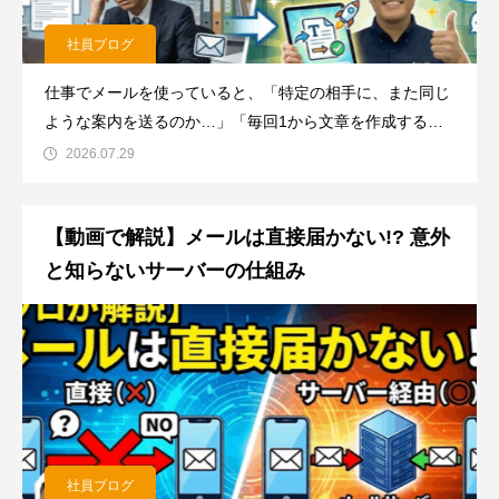
社員ブログ
仕事でメールを使っていると、「特定の相手に、また同じ
ような案内を送るのか…」「毎回1から文章を作成するの
は面倒だな」と感じることはありませんか？毎日のことと
2026.07.29
なると、意外と大きな手間になってしまいますよね。実は
そのお悩み、Outlookのちょっとした機能でサクッと解消
【動画で解説】メールは直接届かない!? 意外
できるんです！今
と知らないサーバーの仕組み
社員ブログ