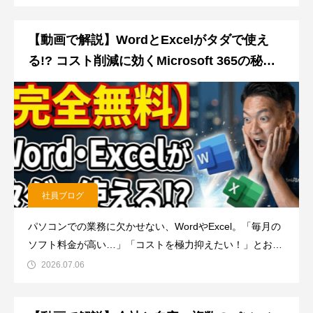
います。NTT西日本フレッツ光設備工事で下記の日時にお
いて、最大40分程度1回、フレッツ光及びちゃんぷる光セ
【動画で解説】WordとExcelがタダで使え
ットの
る!? コスト削減に効くMicrosoft 365の秘密
と始め方
社員ブログ
パソコンでの業務に欠かせない、WordやExcel。「毎月の
ソフト料金が高い…」「コストを極力抑えたい！」とお悩
みの経営者様やご担当者様は多いのではないでしょうか？
2026.07.06
実は、MicrosoftのWordやExcelを「完全無料」で使える方
法があるんです！今回は、コスト削減と業務効率化を