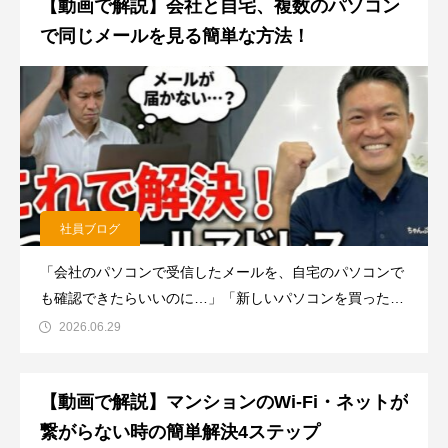
【動画で解説】会社と自宅、複数のパソコン
で同じメールを見る簡単な方法！
社員ブログ
「会社のパソコンで受信したメールを、自宅のパソコンで
も確認できたらいいのに…」「新しいパソコンを買ったけ
れど、念のため古いパソコンでも引き続きメールを見た
2026.06.29
い！」そんな風に思ったことはありませんか？実は、お使
いのメールソフトの「サーバーにメッセージのコピーを置
【動画で解説】マンションのWi-Fi・ネットが
く」という設定を一つ変更
繋がらない時の簡単解決4ステップ