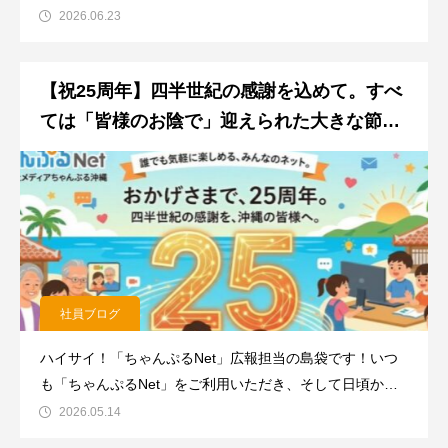
い…」「ルーターの裏側に同じような穴が並んでいて、間
2026.06.23
違えて挿したら壊れちゃいそうで怖い…」そんな風に不安
に思ったことはありませんか？でも、どうぞ安心してくだ
【祝25周年】四半世紀の感謝を込めて。すべ
さい！ 実はお使いのル
ては「皆様のお陰で」迎えられた大きな節目
です！
社員ブログ
ハイサイ！「ちゃんぷるNet」広報担当の島袋です！いつ
も「ちゃんぷるNet」をご利用いただき、そして日頃から
温かく見守っていただき、本当に有難うございます！本
2026.05.14
日、私たち有限会社メディアちゃんぷる沖縄は、設立から