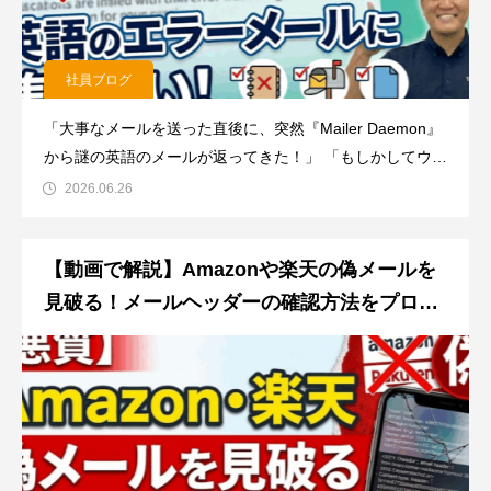
社員ブログ
「大事なメールを送った直後に、突然『Mailer Daemon』
から謎の英語のメールが返ってきた！」 「もしかしてウイ
ルスに感染した！？」と、ドキッとしてしまった経験はあ
2026.06.26
りませんか？突然の英語のメッセージには焦ってしまいま
すが、どうかご安心ください。これはウイルスではありま
【動画で解説】Amazonや楽天の偽メールを
せん！ このメー
見破る！メールヘッダーの確認方法をプロが
解説