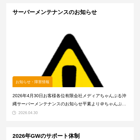
「25周年」という非常に大きな節目を迎えることができま
サーバーメンテナンスのお知らせ
した🎉これもひとえ
お知らせ・障害情報
2026年4月30日お客様各位有限会社メディアちゃんぷる沖
縄サーバーメンテナンスのお知らせ平素より＠ちゃんぷる
ネットをご利用いただき、誠にありがとうございます。以
2026.04.30
下の日程におきましてサーバーのメンテナンスを実施いた
します。ご理解とご協力のほど、よろしくお願い申し上げ
2026年GWのサポート体制