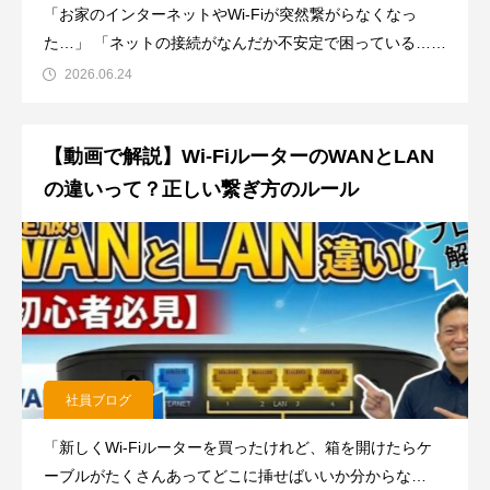
「お家のインターネットやWi-Fiが突然繋がらなくなっ
た…」 「ネットの接続がなんだか不安定で困っている…」
そんな時、焦ってどうしていいか分からなくなってしまい
2026.06.24
ますよね。でも大丈夫です！ネットが繋がらない時、お持
ちのスマホやパソコンを触る前に、まずは「お家にある通
【動画で解説】Wi-FiルーターのWANとLAN
信機器（ルーターな
の違いって？正しい繋ぎ方のルール
社員ブログ
「新しくWi-Fiルーターを買ったけれど、箱を開けたらケ
ーブルがたくさんあってどこに挿せばいいか分からな