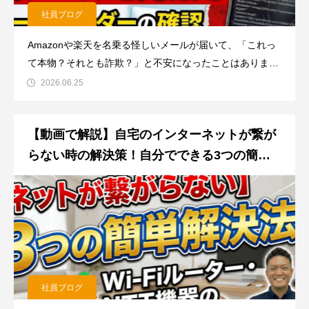
社員ブログ
Amazonや楽天を名乗る怪しいメールが届いて、「これっ
て本物？それとも詐欺？」と不安になったことはありませ
んか？「差出人がAmazonになっているから大丈夫だろ
2026.06.25
う」と思うのは実は危険です。なぜなら、メールの差出人
の名前は簡単に偽装できてしまうからです！そんな時に役
【動画で解説】自宅のインターネットが繋が
立つのが、メール
らない時の解決策！自分でできる3つの簡単
ステップ
社員ブログ