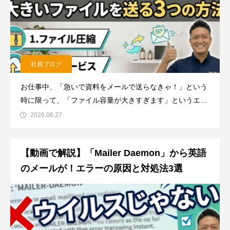
社員ブログ
お仕事中、「急いで資料をメールで送らなきゃ！」という
時に限って、「ファイル容量が大きすぎます」というエラ
ーが返ってきて焦った経験はありませんか？実は、通常の
2026.06.27
メールでは送れないような大きなファイルでも、「3つの
簡単な方法」を知っていれば、相手に安全・確実に届ける
【動画で解説】「Mailer Daemon」から英語
ことができるんです！今
のメールが！エラーの原因と対処法3選