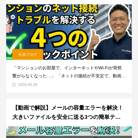
社員ブログ
「マンションのお部屋で、インターネットやWi-Fiが突然
繋がらなくなった…」 「ネットの接続が不安定で、動画が
途中で止まってしまう…」ちゃんぷるNetがインターネッ
2026.06.28
トを導入されているマンションにお住まいで、このような
お悩みはありませんか？「ちゃんぷるNetを呼んで点検し
【動画で解説】メールの容量エラーを解決！
てもらわない
大きいファイルを安全に送る3つの簡単テク
ニック