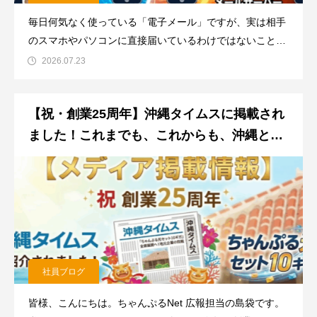
毎日何気なく使っている「電子メール」ですが、実は相手
のスマホやパソコンに直接届いているわけではないことを
ご存知でしょうか？「受信サーバー？送信サーバー？設定
2026.07.23
画面に出てくる言葉が難しくてよく分からない…」という
インターネット初心者の方へ向けて、今回は「ちゃんぷる
【祝・創業25周年】沖縄タイムスに掲載され
マガジン」で人気の解説記事を、
ました！これまでも、これからも、沖縄とと
もに。
社員ブログ
皆様、こんにちは。ちゃんぷるNet 広報担当の島袋です。