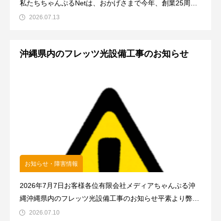
私たちちゃんぷるNetは、おかげさまで今年、創業25周年
という大きな節目を迎えることができました。1999年の創
2026.07.13
業以来、沖縄の皆様に支えられ、沖縄とともに歩んできた
25年間でした。この度、その歩みと、これからの沖縄の未
沖縄県内のフレッツ光設備工事のお知らせ
来を見据
お知らせ・障害情報
2026年7月7日お客様各位有限会社メディアちゃんぷる沖
縄沖縄県内のフレッツ光設備工事のお知らせ平素より弊社
ネットワークサービスをご利用頂きましてありがとうござ
2026.07.10