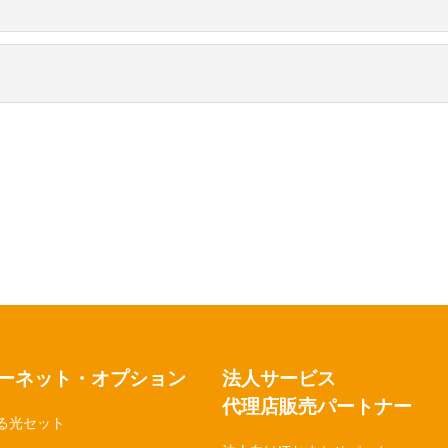
用を開始いただけます。
なっております。
運営会社はどこですか？
送料はかかりますか？
ィアちゃんぷる沖縄」が運営しております。
します。
最低利用期間はありますか？
一切ございません。

契約に必要な書類は？
必要となります。 契約日から7日以内に機器一式の返送手続きをお願いしま
、登記簿謄本とご担当者様の名刺が必要です。
時のご契約プランによって解約条件や内容が異なる場合がございます。あら
ーネット・オプション
法人サービス
代理店販売パートナー
る光セット