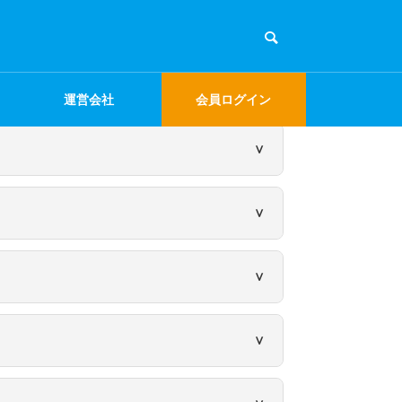
＼電話でご相談／
TEL
098-851-2800
運営会社
会員ログイン
詳しくみる
し、プラン変更の適用は、翌月1日からとなりま