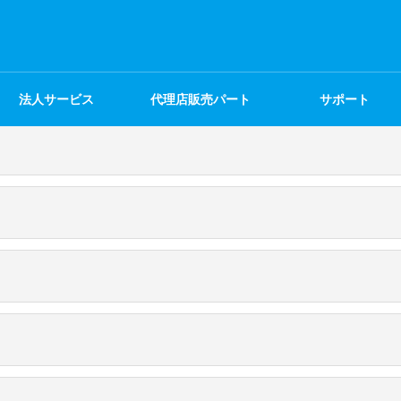
初期不良交換
今すぐ申し込む
よくあるご質問
法人サービス
代理店販売パート
サポート
＼レンタルが絶対お得／
今すぐ申込する＞
※EasyMesh機能をご利用になりたい方は、
ドコモの公式ページから対応機器と設定方法をご確認ください
ナー
データ容量の制限はありますか？
今すぐ申し込む ＞
50GBのプランからお選びいただけます。
5G対応エリア外でも使えますか？
プランの料金を教えてください。
て安定した通信が可能です。
途中でプラン変更したらどうなりますか？
60円］
ルーターの設置に工事は必要ですか？
30円］
ン変更手数料0円となります。なお、ご契約期間はそのまま引き継がれます。ただ
事務手数料はかかりますか？
いたその日からWi-Fiが利用可能です。
サービス提供エリアを教えてください。