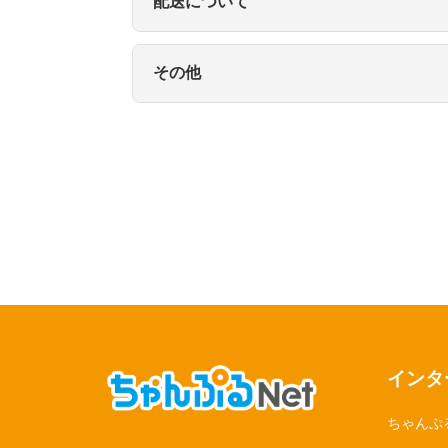
配送について
A.
 事務手数料は0円です。初期費用を抑えてご利
A.
 本サービスは沖縄県内（本島）のみの提供と
Q.
Q.
その他
A.
 沖縄県豊見城市に拠点を置く「有限会社メデ
A.
 沖縄県内（本島）への配送は無料でお届けいた
Q.
A.
 いいえ、最低利用期間（ご契約期間の制限）は
Q.
※なお、ご契約時はレンタル機器一式のご返却が
A.
 本人確認書類が必須です。法人契約の場合は
す。ご了承ください。

※すでにご契約中のお客様におかれましては、当
インタ
ちゃんぷ