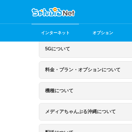
＼簡単入力3分／
WEBから
申込み
インターネット
オプション
5Gについて
Q.
料金・プラン・オプションについて
A.
 お客様のご利用状況に合わせて、25GBまたは
Q.
Q.
機種について
A.
 はい。5Gエリア外でも4G LTE回線を利用し
A.
 各プランの月額基本料金は以下の通りです。
Q.
・25GBプラン：月額 3,600円（税抜）［税込 3,9
Q.
メディアちゃんぷる沖縄について
・50GBプラン：月額 4,300円（税抜）［税込 4,7
A.
 25GBと50GBの間で変更可能です。プラ
Q.
A.
 一切不要です。コンセントに差し込むだけで、届
す。
Q.