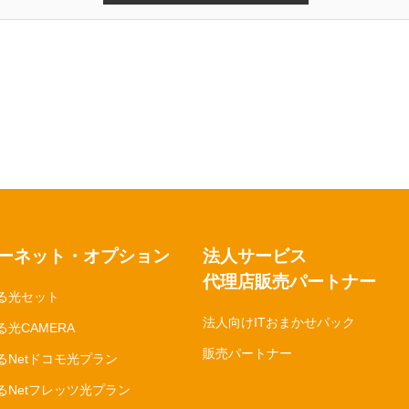
ーネット・オプション
法人サービス
代理店販売パートナー
る光セット
法人向けITおまかせパック
光CAMERA
販売パートナー
るNetドコモ光プラン
るNetフレッツ光プラン