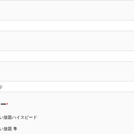
ュー
*
)使い放題ハイスピード
使い放題 隼