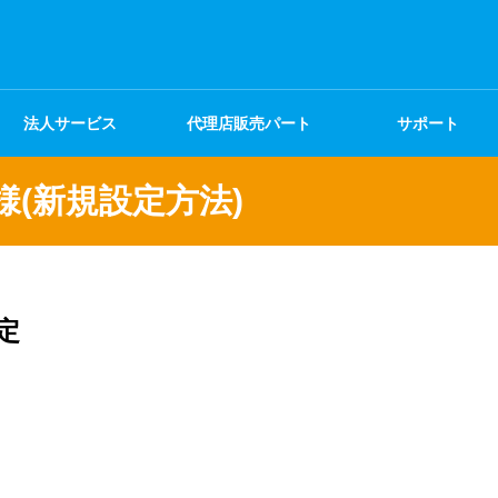
法人サービス
代理店販売パート
サポート
ナー
客様(新規設定方法)
定