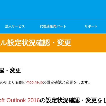
法人サービス
代理店販売パート
サポート
ナー
coメール設定状況確認・変更
認・変更
の＠より右側が
mco.ne.jp
の設定確認と変更をします。
oft Outlook 2016
の設定状況確認・変更を