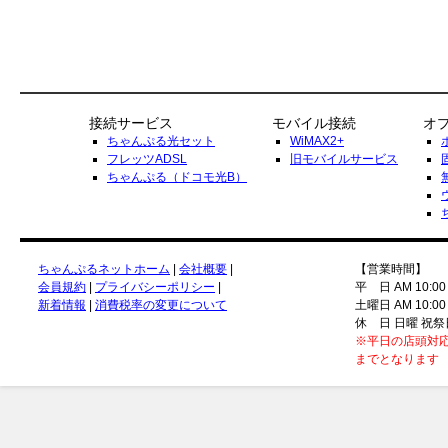
接続サービス
モバイル接続
オ
ちゃんぷる光セット
WiMAX2+
フレッツADSL
旧モバイルサービス
ちゃんぷる（ドコモ光B）
ちゃんぷるネットホーム
|
会社概要
|
【営業時間】
会員規約
|
プライバシーポリシー
|
平 日 AM 10:00
新着情報
|
消費税率の変更について
土曜日 AM 10:00
休 日 日曜 祝祭
※平日の店頭対応
までとなります