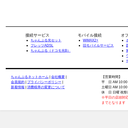
接続サービス
モバイル接続
オ
ちゃんぷる光セット
WiMAX2+
フレッツADSL
旧モバイルサービス
ちゃんぷる（ドコモ光B）
ちゃんぷるネットホーム
|
会社概要
|
【営業時間】
会員規約
|
プライバシーポリシー
|
平 日 AM 10:00
新着情報
|
消費税率の変更について
土曜日 AM 10:00
休 日 日曜 祝祭
※平日の店頭対応
までとなります