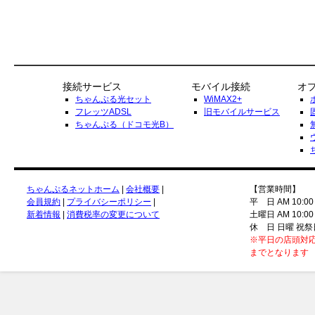
接続サービス
モバイル接続
オ
ちゃんぷる光セット
WiMAX2+
フレッツADSL
旧モバイルサービス
ちゃんぷる（ドコモ光B）
ちゃんぷるネットホーム
|
会社概要
|
【営業時間】
会員規約
|
プライバシーポリシー
|
平 日 AM 10:00
新着情報
|
消費税率の変更について
土曜日 AM 10:00
休 日 日曜 祝祭
※平日の店頭対応
までとなります