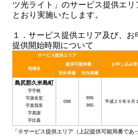
ツ光ライト」のサービス提供エリ
とおり実施いたします。
１．サービス提供エリア及び、お
提供開始時期について
サービス提供エリア
提供可能局番
お申し込み受
地域名
市外局番
市内局番
島尻郡久米島町
字宇根
896
字謝名堂
098
平成２５年９月
985
字真我里
字真謝
字比嘉
「※サービス提供エリア（上記提供可能局番であ