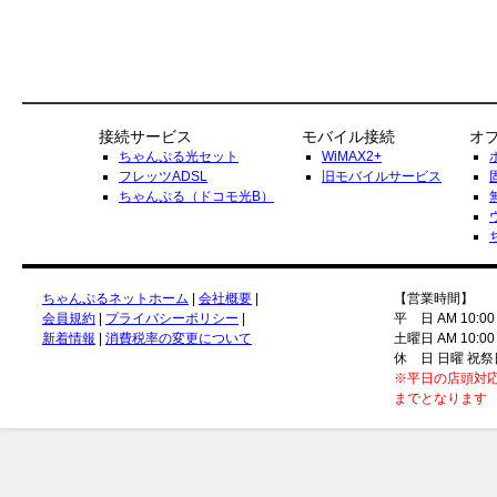
接続サービス
モバイル接続
オ
ちゃんぷる光セット
WiMAX2+
フレッツADSL
旧モバイルサービス
ちゃんぷる（ドコモ光B）
ちゃんぷるネットホーム
|
会社概要
|
【営業時間】
会員規約
|
プライバシーポリシー
|
平 日 AM 10:00
新着情報
|
消費税率の変更について
土曜日 AM 10:00
休 日 日曜 祝祭
※平日の店頭対応
までとなります