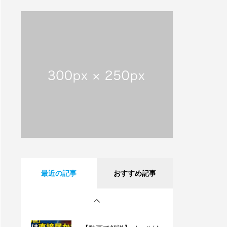
【動画で解説】メールは
直接届かない!? 意外と知
らないサーバーの仕組み
【祝・創業25周年】沖縄
タイムスに掲載されまし
た！これまでも、これか
らも、沖縄とともに。
沖縄県内のフレッツ光設
備工事のお知らせ
【動画で解説】Outlook
最近の記事
おすすめ記事
時短術・毎日同じメール
書いてない？テンプレー
ト機能でサクッと解決！
【動画で解説】メールは