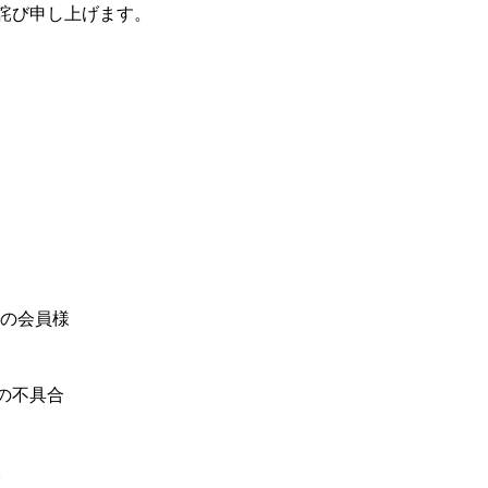
詫び申し上げます。
用の会員様
の不具合
。