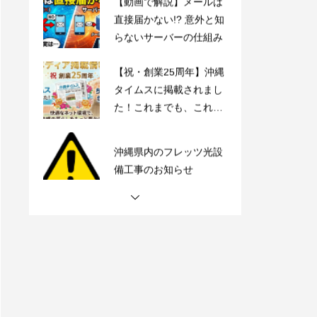
直接届かない!? 意外と知
らないサーバーの仕組み
【祝・創業25周年】沖縄
タイムスに掲載されまし
た！これまでも、これか
らも、沖縄とともに。
沖縄県内のフレッツ光設
備工事のお知らせ
【動画で解説】Outlook
時短術・毎日同じメール
書いてない？テンプレー
ト機能でサクッと解決！
【動画で解説】メールは
直接届かない!? 意外と知
らないサーバーの仕組み