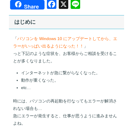
F
X
Li
Share
a
n
c
e
はじめに
e
「
パソコンを Windows 10 にアップデートしてから、エ
b
ラーがいっぱい出るようになった！！
」
o
っと下記のような症状を、お客様からご相談を受けるこ
o
とが多くなりました。
k
インターネットが急に繋がらなくなった。
動作が重くなった。
etc…
時には、パソコンの再起動を行なってもエラーが解消さ
れない場合も…
急にエラーが発生すると、仕事が思うように進みません
よね。