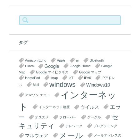
検
索:
タグ
Amazon Echo
Apple
ar
Bluetooth
Google
Clova
Google Home
Google
Map
Google マイビジネス
Google マップ
HomePod
imap
IoT
IPv6
IPアドレ
windows
Windows10
ス
Mail
インターネッ
アマゾン エコー
ト
エラ
ウイルス
インターネット速度
セ
ー
オススメ
クローバー
グーグル
キュリティ
テレワーク
プログラミング
メール
マルウェア
メールアドレスの