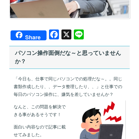
F
X
Li
Share
a
n
c
e
パソコン操作面倒だな～と思っていません
か？
e
b
「今日も、仕事で同じパソコンでの処理だな～。。同じ
o
書類作成したり、、データ整理したり、、」と仕事での
o
毎日のパソコン操作に、嫌気を差していませんか？
k
なんと、この問題を解決で
きる事があるそうです！
面白い内容なので記事に載
せてみました。