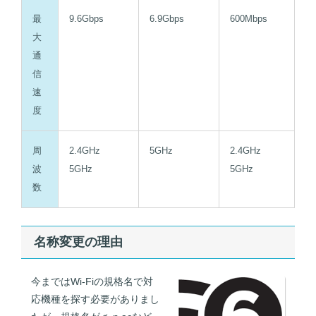
最
9.6Gbps
6.9Gbps
600Mbps
大
通
信
速
度
周
2.4GHz
5GHz
2.4GHz
波
5GHz
5GHz
数
名称変更の理由
今まではWi-Fiの規格名で対
応機種を探す必要がありまし