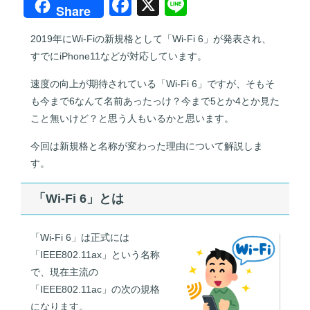
F
X
Li
Share
a
n
2019年にWi-Fiの新規格として「Wi-Fi 6」が発表され、
c
e
すでにiPhone11などが対応しています。
e
速度の向上が期待されている「Wi-Fi 6」ですが、そもそ
b
も今まで6なんて名前あったっけ？今まで5とか4とか見た
o
こと無いけど？と思う人もいるかと思います。
o
今回は新規格と名称が変わった理由について解説しま
k
す。
「Wi-Fi 6」とは
「Wi-Fi 6」は正式には
「IEEE802.11ax」という名称
で、現在主流の
「IEEE802.11ac」の次の規格
になります。