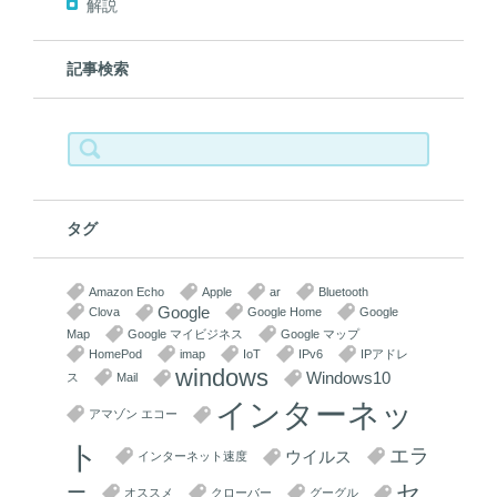
解説
記事検索
検
索:
タグ
Amazon Echo
Apple
ar
Bluetooth
Google
Clova
Google Home
Google
Map
Google マイビジネス
Google マップ
HomePod
imap
IoT
IPv6
IPアドレ
windows
Windows10
ス
Mail
インターネッ
アマゾン エコー
ト
エラ
ウイルス
インターネット速度
セ
ー
オススメ
クローバー
グーグル