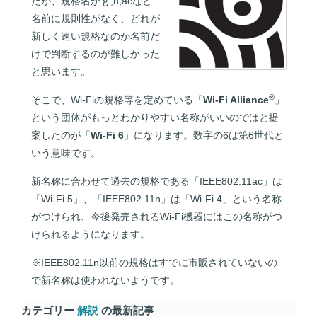
たが、規格名がｇ,n,acなど
名前に規則性がなく、どれが
新しく速い規格なのか名前だ
けで判断するのが難しかった
と思います。
®
そこで、Wi-Fiの規格等を定めている「
Wi-Fi Alliance
」
という団体がもっとわかりやすい名称がいいのではと提
案したのが「
Wi-Fi 6
」になります。数字の6は第6世代と
いう意味です。
新名称に合わせて過去の規格である「IEEE802.11ac」は
「Wi-Fi 5」、「IEEE802.11n」は「Wi-Fi 4」という名称
がつけられ、今後発売されるWi-Fi機器にはこの名称がつ
けられるようになります。
※IEEE802.11n以前の規格はすでに市販されていないの
で新名称は使われないようです。
カテゴリー
解説
の最新記事