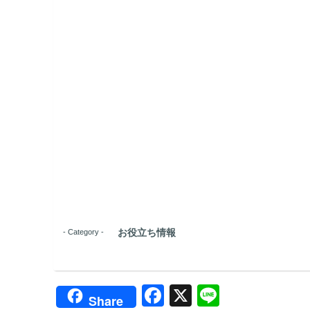
お役立ち情報
- Category -
F
X
Li
Share