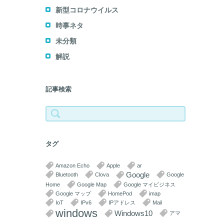
新型コロナウイルス
時事ネタ
未分類
解説
記事検索
検
索:
タグ
Amazon Echo
Apple
ar
Google
Bluetooth
Clova
Google
Home
Google Map
Google マイビジネス
Google マップ
HomePod
imap
IoT
IPv6
IPアドレス
Mail
windows
Windows10
アマ