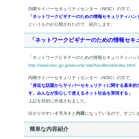
a
n
内閣サイバーセキュリティセンター（NISC）の方で、
c
e
「ネットワークビギナーのための情報セキュリティハン
e
というものが公開されたので、紹介します。
b
「ネットワークビギナーのための情報セキ
o
o
「ネットワークビギナーのための情報セキュリティハン
k
http://www.nisc.go.jp/security-site/handbook/index.html
内閣サイバーセキュリティセンター（NISC）の方で、
「身近な話題からサイバーセキュリティに関する基本的
す。みんなが安心して使えるネット社会を実現する」
上記を目的に作成されました。
分かりやすい
イラスト
と
内容
になっているので、すごい
簡単な内容紹介