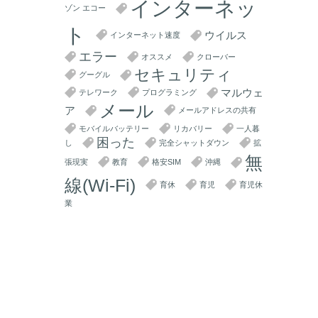
インターネッ
ゾン エコー
ト
ウイルス
インターネット速度
エラー
オススメ
クローバー
セキュリティ
グーグル
マルウェ
テレワーク
プログラミング
メール
ア
メールアドレスの共有
モバイルバッテリー
リカバリー
一人暮
困った
し
完全シャットダウン
拡
無
張現実
教育
格安SIM
沖縄
線(Wi-Fi)
育休
育児
育児休
業