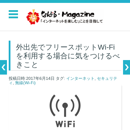
コンテンツに移動
外出先でフリースポットWi-Fi
を利用する場合に気をつけるべ
きこと
投稿日時:2017年6月14日
タグ:
インターネット
,
セキュリテ
ィ
,
無線(Wi-Fi)