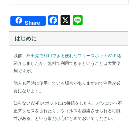
F
X
Li
Share
a
n
c
e
はじめに
e
以前、
外出先で利用できる便利なフリースポットWi-Fi
を
b
紹介しましたが、無料で利用できるということは大変便
o
利ですが、
o
他人も同時に使用している場合がありますので注意が必
k
要になります。
知らないWi-Fiスポットには接続をしたら、パソコンへ不
正アクセスをされたり、ウィルスを感染させられる可能
性がある、という事だけ心にとめておいてください。