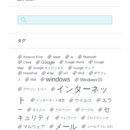
検
索:
タグ
Amazon Echo
Apple
ar
Bluetooth
Google
Clova
Google Home
Google
Map
Google マイビジネス
Google マップ
HomePod
imap
IoT
IPv6
IPアドレ
windows
Windows10
ス
Mail
インターネッ
アマゾン エコー
ト
エラ
ウイルス
インターネット速度
セ
ー
オススメ
クローバー
グーグル
キュリティ
テレワーク
プログラミング
メール
マルウェア
メールアドレスの