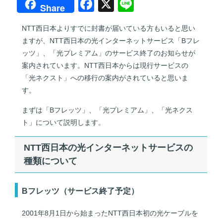
F
X
Li
Share
a
n
NTT西日本よりすでに封書が届いている方もいると思い
c
e
ますが、NTT西日本の光インターネットサービス「Bフレ
e
ッツ」、「光プレミアム」のサービス終了のお知らせが
b
案内されています。NTT西日本からは現行サービスの
「光ネクスト」への移行の案内がされていると思いま
o
す。
o
まずは「Bフレッツ」、「光プレミアム」、「光ネクス
k
ト」について説明します。
NTT西日本の光インターネットサービスの
種類について
Bフレッツ（サービス終了予定）
2001年8月1日から始まったNTT西日本初の光ケーブルを