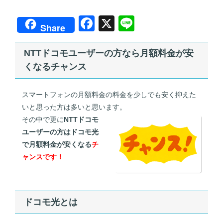
F
X
Li
Share
a
n
c
e
NTTドコモユーザーの方なら月額料金が安
くなるチャンス
e
b
スマートフォンの月額料金の料金を少しでも安く抑えた
o
いと思った方は多いと思います。
o
その中で更に
NTTドコモ
k
ユーザーの方はドコモ光
で月額料金が安くなる
チ
ャンスです！
ドコモ光とは