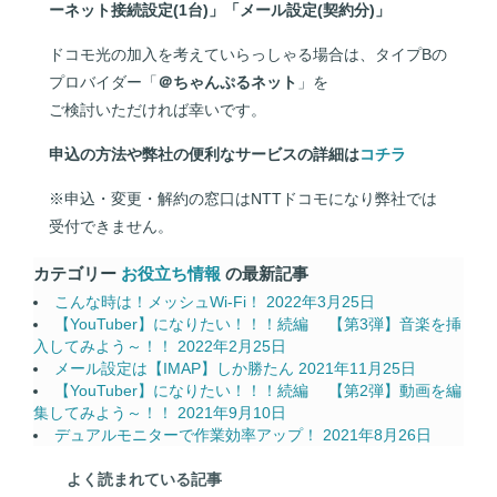
ーネット接続設定(1台)」「メール設定(契約分)」
ドコモ光の加入を考えていらっしゃる場合は、タイプBの
プロバイダー「
＠ちゃんぷるネット
」を
ご検討いただければ幸いです。
申込の方法や弊社の便利なサービスの詳細は
コチラ
※申込・変更・解約の窓口はNTTドコモになり弊社では
受付できません。
カテゴリー
お役立ち情報
の最新記事
こんな時は！メッシュWi-Fi！
2022年3月25日
【YouTuber】になりたい！！！続編 【第3弾】音楽を挿
入してみよう～！！
2022年2月25日
メール設定は【IMAP】しか勝たん
2021年11月25日
【YouTuber】になりたい！！！続編 【第2弾】動画を編
集してみよう～！！
2021年9月10日
デュアルモニターで作業効率アップ！
2021年8月26日
よく読まれている記事