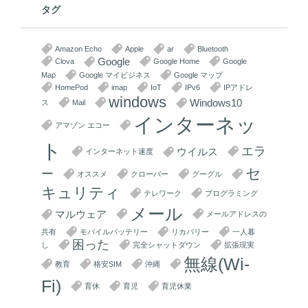
タグ
Amazon Echo
Apple
ar
Bluetooth
Google
Clova
Google Home
Google
Map
Google マイビジネス
Google マップ
HomePod
imap
IoT
IPv6
IPアドレ
windows
Windows10
ス
Mail
インターネッ
アマゾン エコー
ト
エラ
ウイルス
インターネット速度
セ
ー
オススメ
クローバー
グーグル
キュリティ
テレワーク
プログラミング
メール
マルウェア
メールアドレスの
共有
モバイルバッテリー
リカバリー
一人暮
困った
し
完全シャットダウン
拡張現実
無線(Wi-
教育
格安SIM
沖縄
Fi)
育休
育児
育児休業