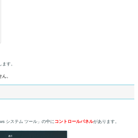
、
します。
せん。
ows システム ツール」の中に
コントロールパネル
があります。