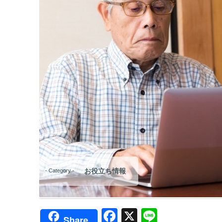
お役立ち情報
- Category -
F
X
Li
Share