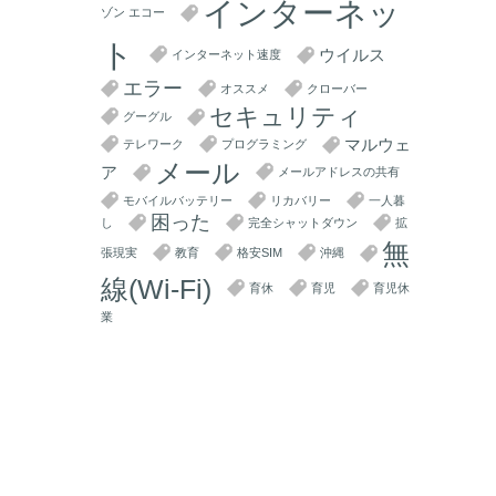
インターネッ
ゾン エコー
ト
ウイルス
インターネット速度
エラー
オススメ
クローバー
セキュリティ
グーグル
マルウェ
テレワーク
プログラミング
メール
ア
メールアドレスの共有
モバイルバッテリー
リカバリー
一人暮
困った
し
完全シャットダウン
拡
無
張現実
教育
格安SIM
沖縄
線(Wi-Fi)
育休
育児
育児休
業