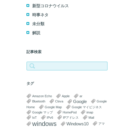
新型コロナウイルス
時事ネタ
未分類
解説
記事検索
検
索:
タグ
Amazon Echo
Apple
ar
Google
Bluetooth
Clova
Google
Home
Google Map
Google マイビジネス
Google マップ
HomePod
imap
IoT
IPv6
IPアドレス
Mail
windows
Windows10
アマ