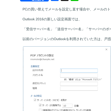
a
n
PCの買い替えでメールを設定し直す場合や、メールの
c
e
e
Outlook 2016の新しい設定画面では、
b
「受信サーバー名」「送信サーバー名」「サーバーのポ
o
以前のバージョンのOutlookを利用されていた方は、戸
o
k