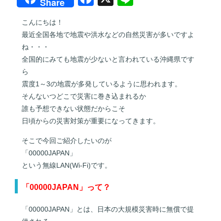
Share
a
n
こんにちは！
c
e
最近全国各地で地震や洪水などの自然災害が多いですよ
e
ね・・・
b
全国的にみても地震が少ないと言われている沖縄県です
ら
o
震度1～3の地震が多発しているように思われます。
o
そんないつどこで災害に巻き込まれるか
k
誰も予想できない状態だからこそ
日頃からの災害対策が重要になってきます。
そこで今回ご紹介したいのが
「00000JAPAN」
という無線LAN(Wi-Fi)です。
「00000JAPAN」って？
「00000JAPAN」とは、日本の大規模災害時に無償で提