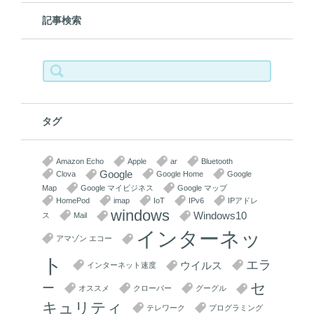
記事検索
検
索:
タグ
Amazon Echo
Apple
ar
Bluetooth
Google
Clova
Google Home
Google
Map
Google マイビジネス
Google マップ
HomePod
imap
IoT
IPv6
IPアドレ
windows
Windows10
ス
Mail
インターネッ
アマゾン エコー
ト
エラ
ウイルス
インターネット速度
セ
ー
オススメ
クローバー
グーグル
キュリティ
テレワーク
プログラミング