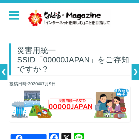
コンテンツに移動
災害用統一
SSID「00000JAPAN」をご存知
ですか？
投稿日時:2020年7月9日
F
X
Li