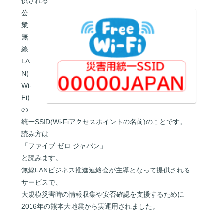
供される
公
衆
無
線
LA
N(
Wi-
Fi)
の
統一SSID(Wi-Fiアクセスポイントの名前)のことです。
読み方は
「ファイブ ゼロ ジャパン」
と読みます。
無線LANビジネス推進連絡会が主導となって提供される
サービスで、
大規模災害時の情報収集や安否確認を支援するために
2016年の熊本大地震から実運用されました。