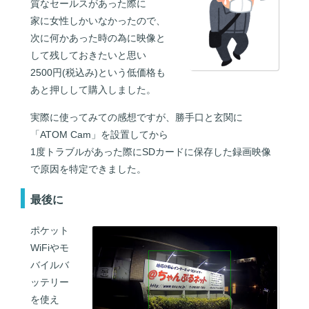
質なセールスがあった際に
家に女性しかいなかったので、
次に何かあった時の為に映像と
して残しておきたいと思い
2500円(税込み)という低価格も
あと押しして購入しました。
実際に使ってみての感想ですが、勝手口と玄関に
「ATOM Cam」を設置してから
1度トラブルがあった際にSDカードに保存した録画映像
で原因を特定できました。
最後に
ポケット
WiFiやモ
バイルバ
ッテリー
を使え