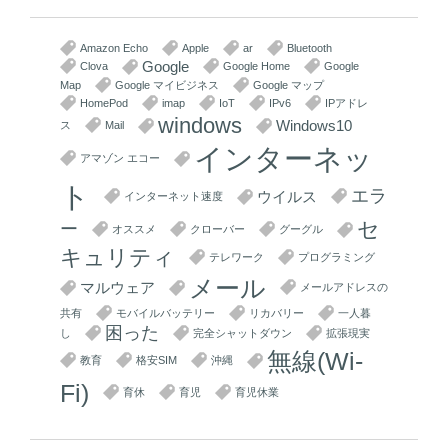
Amazon Echo
Apple
ar
Bluetooth
Google
Clova
Google Home
Google
Map
Google マイビジネス
Google マップ
HomePod
imap
IoT
IPv6
IPアドレ
windows
Windows10
ス
Mail
インターネッ
アマゾン エコー
ト
エラ
ウイルス
インターネット速度
セ
ー
オススメ
クローバー
グーグル
キュリティ
テレワーク
プログラミング
メール
マルウェア
メールアドレスの
共有
モバイルバッテリー
リカバリー
一人暮
困った
し
完全シャットダウン
拡張現実
無線(Wi-
教育
格安SIM
沖縄
Fi)
育休
育児
育児休業