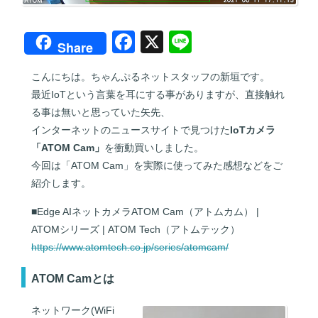
F
X
Li
Share
a
n
こんにちは。ちゃんぷるネットスタッフの新垣です。
c
e
最近IoTという言葉を耳にする事がありますが、直接触れ
e
る事は無いと思っていた矢先、
b
インターネットのニュースサイトで見つけた
IoTカメラ
「ATOM Cam」
を衝動買いしました。
o
今回は「ATOM Cam」を実際に使ってみた感想などをご
o
紹介します。
k
■Edge AIネットカメラATOM Cam（アトムカム） |
ATOMシリーズ | ATOM Tech（アトムテック）
https://www.atomtech.co.jp/series/atomcam/
ATOM Camとは
ネットワーク(WiFi