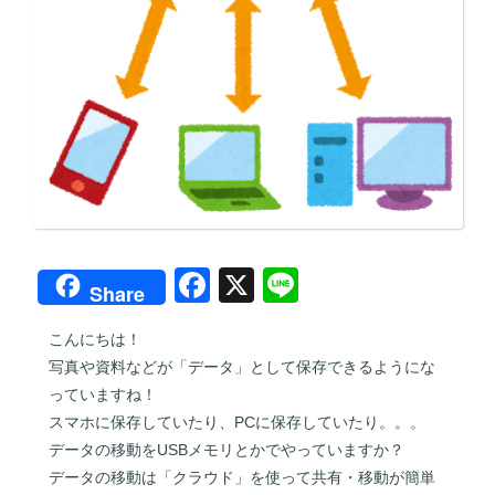
F
X
Li
Share
a
n
こんにちは！
c
e
写真や資料などが「データ」として保存できるようにな
e
っていますね！
b
スマホに保存していたり、PCに保存していたり。。。
データの移動をUSBメモリとかでやっていますか？
o
データの移動は「クラウド」を使って共有・移動が簡単