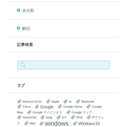
未分類
解説
記事検索
検
索:
タグ
Amazon Echo
Apple
ar
Bluetooth
Google
Clova
Google Home
Google
Map
Google マイビジネス
Google マップ
HomePod
imap
IoT
IPv6
IPアドレ
windows
Windows10
ス
Mail