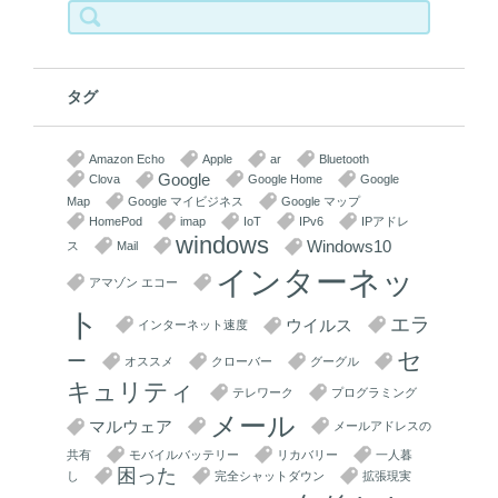
検
索:
タグ
Amazon Echo
Apple
ar
Bluetooth
Google
Clova
Google Home
Google
Map
Google マイビジネス
Google マップ
HomePod
imap
IoT
IPv6
IPアドレ
windows
Windows10
ス
Mail
インターネッ
アマゾン エコー
ト
エラ
ウイルス
インターネット速度
セ
ー
オススメ
クローバー
グーグル
キュリティ
テレワーク
プログラミング
メール
マルウェア
メールアドレスの
共有
モバイルバッテリー
リカバリー
一人暮
困った
し
完全シャットダウン
拡張現実