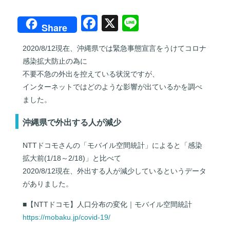
F
X
Li
Share
a
n
2020/8/12現在、沖縄県では緊急事態宣言をうけてコロナ
c
e
感染拡大防止の為に
e
不要不急の外出を控えている状況ですが、
b
インターネットではどのような影響が出ているかを調べ
ました。
o
o
沖縄県で外出する人が減少
k
NTTドコモさんの「モバイル空間統計」によると「感染
拡大前(1/18～2/18)」と比べて
2020/8/12現在、外出する人が減少しているというデータ
がありました。
■【NTTドコモ】人口分布の変化｜モバイル空間統計
https://mobaku.jp/covid-19/