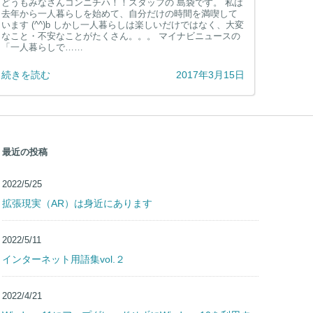
一人暮らしの「困った！！」にオススメしたい iPhone アプリ 7選
どうもみなさんコンニチハ！！スタッフの 島袋です。 私は
去年から一人暮らしを始めて、自分だけの時間を満喫して
います (^^)b しかし一人暮らしは楽しいだけではなく、大変
なこと・不安なことがたくさん。。。 マイナビニュースの
「一人暮らしで……
続きを読む
2017年3月15日
最近の投稿
2022/5/25
拡張現実（AR）は身近にあります
2022/5/11
インターネット用語集vol.２