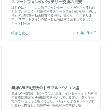
スマートフォンのバッテリー交換の目安
はじめに・・・ ここ数年のインターネットを利用する傾向
として、どこでも利用できるスマートフォンの方が、 PCよ
りもWEB閲覧や動画観賞する時間が長くなりつつありま
す。 スマートフォンを購入した時は朝に充電しておけば、
１～２日利用……
続きを読む
2018年1月30日
無線(Wi-Fi)接続のトラブル パソコン編
無線(Wi-Fi)接続※1のトラブル 現在、インターネットを利用
する際に無線(Wi-Fi)接続で利用されている方が、多くなっ
て来ているように感じました。 ＠ちゃんぷるネットへの問
い合わせ内容も、無線(Wi-Fi)接続関係の内容が増……