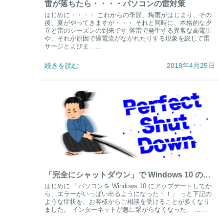
雷が落ちたら・・・・パソコンの雷対策
はじめに・・・・ これからの季節、梅雨がはじまり、その
後、夏がやってきますが・・・ それと同時に、本格的な夕
立と雷のシーズンの到来です 落雷で発生する異常な高電圧
や、それが原因で過電流がながれたりする現象を総じて雷
サージとよびま……
続きを読む
2018年4月25日
「完全にシャットダウン」で Windows 10 のエラーを解決
はじめに 「パソコンを Windows 10 にアップデートしてか
ら、エラーがいっぱい出るようになった！！」 っと下記の
ような症状を、お客様からご相談を受けることが多くなり
ました。 インターネットが急に繋がらなくなった。 ……